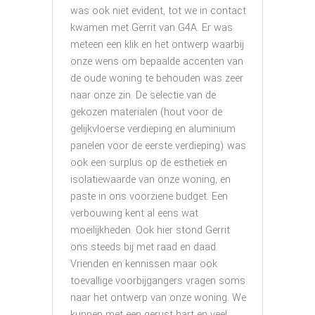
was ook niet evident, tot we in contact
gerea
kwamen met Gerrit van G4A. Er was
besta
 Het
meteen een klik en het ontwerp waarbij
15 ja
 tot
onze wens om bepaalde accenten van
beant
de oude woning te behouden was zeer
metee
e
naar onze zin. De selectie van de
regle
gekozen materialen (hout voor de
gedeta
erk op
gelijkvloerse verdieping en aluminium
rekeni
e
panelen voor de eerste verdieping) was
toevo
ook een surplus op de esthetiek en
bergin
isolatiewaarde van onze woning, en
Dit al
n
paste in ons voorziene budget. Een
verra
jdens
verbouwing kent al eens wat
besta
moeilijkheden. Ook hier stond Gerrit
dat e
ons steeds bij met raad en daad.
toch w
en
Vrienden en kennissen maar ook
besta
passen
toevallige voorbijgangers vragen soms
geres
naar het ontwerp van onze woning. We
kunnen met een gerust hart en veel