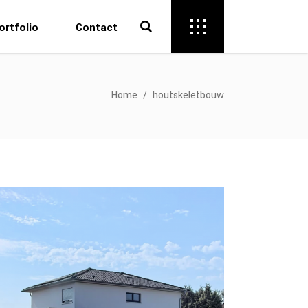
ortfolio
Contact
Home
/
houtskeletbouw
Energetische nieuwbouw Lievegem