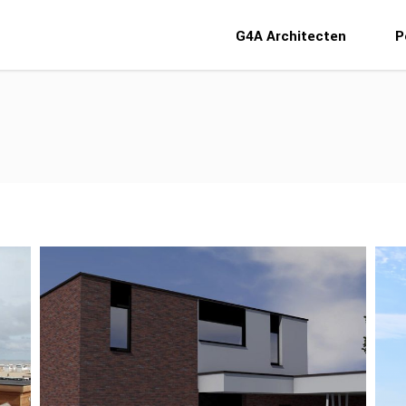
G4A Architecten
P
Ontwerp 2 eengezinswoningen
Gijzenzele
Nieuwbouw
Ontwerpen